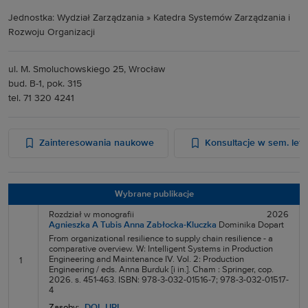
Jednostka: Wydział Zarządzania » Katedra Systemów Zarządzania i
Rozwoju Organizacji
ul. M. Smoluchowskiego 25
, Wrocław
bud. B-1, pok. 315
tel. 71 320 4241
Zainteresowania naukowe
Konsultacje w sem. let
Wybrane publikacje
Rozdział w monografii
2026
Agnieszka A Tubis
Anna Zabłocka-Kluczka
Dominika Dopart
From organizational resilience to supply chain resilience - a
comparative overview. W: Intelligent Systems in Production
Engineering and Maintenance IV. Vol. 2: Production
1
Engineering / eds. Anna Burduk [i in.]. Cham : Springer, cop.
2026. s. 451-463. ISBN: 978-3-032-01516-7; 978-3-032-01517-
4
Zasoby:
DOI
URL