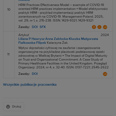
HRM Practices Effectiveness Model – example of COVID-19
oriented HRM practices implementation = Model efektywności
10
praktyk HRM - przykład implementacji praktyk HRM
zorientowanych na COVID-19. Management-Poland. 2025,
vol. 29, nr 1, s. 215-238. ISSN: 1429-9321; 1429-9321
Zasoby:
DOI
SFX
Artykuł
2024
Liliana P Hawrysz
Anna Zabłocka-Kluczka
Małgorzata
Fiałkowska-Filipek
Katarzyna Żak
Wpływ dojrzałości cyfrowej na zaufanie i zaangażowanie
organizacyjne na przykładzie placówek podstawowej opieki
11
zdrowotnej w Wielkiej Brytanii = The Impact of Digital Maturity
on Trust and Organizational Commitment: A Case Study of
Primary Healthcare Facilities in the United Kingdom. Przegląd
Organizacji. 2024, nr 4, s. 32-40. ISSN: 0137-7221; 2545-2622
Zasoby:
DOI
Wszystkie publikacje pracownika
Drukuj