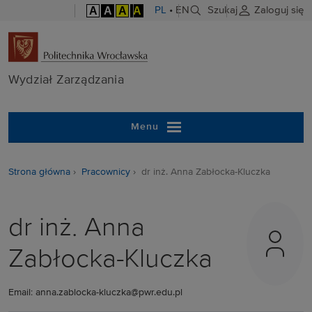
A
A
A
A
PL
•
EN
Szukaj
Zaloguj się
Wydział Zarzą
Wydział Zarządzania
Menu
Strona główna
Pracownicy
dr inż. Anna Zabłocka-Kluczka
dr inż. Anna
Zabłocka-Kluczka
Email: anna.zablocka-kluczka@pwr.edu.pl