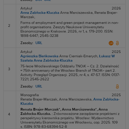
Artykuł
2026
Anna Zabłocka-Kluczka
Anna Marciszewska,
Renata Brajer-
Marczak,
Forms of employment and green project management in non-
2
profit organisations. Zeszyty Naukowe Uniwersytetu
Ekonomicznego w Krakowie. 2026, nr 1, s. 179-200. ISSN:
1898-6447; 2545-3238
Zasoby:
URL
Artykuł
2025
Agnieszka Bieńkowska
Anna Cierniak-Emerych,
Łukasz W
Szałata
Anna Zabłocka-Kluczka
75-lecie Wrocławskiego Oddziału TNOiK – Cz. 2. Działalność
3
= 75th anniversary of the Wrocław Branch of TNOiK– part 2.
Activity. Przegląd Organizacji. 2025, nr 4, s. 47-57. ISSN: 0137-
7221; 2545-2622
Zasoby:
URL
Monografia
2025
Renata Brajer-Marczak,
Anna Marciszewska,
Anna Zabłocka-
Kluczka
Renata Brajer-Marczak*
, Anna Marciszewska*
, Anna
Zabłocka-Kluczka.
: Zrównoważone zarządzanie projektami z
4
perspektywy kierownika projektu. Wrocław: Wydawnictwo
Uniwersytetu Ekonomicznego we Wrocławiu, cop. 2025. 109
s. ISBN: 978-83-68394-52-8