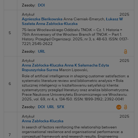
Zasoby:
DOI
Artykuł
2025
Agnieszka Bieńkowska
Anna Cierniak-Emerych,
Łukasz W
Szałata
Anna Zabłocka-Kluczka
75-lecie Wrocławskiego Oddziału TNOiK – Cz. 1. Historia =
5
75th Anniversary of the Wrocław Branch of TNOiK – Part 1.
History. Przegląd Organizacji. 2025, nr 3, s. 48-63. ISSN: 0137-
7221; 2545-2622
Zasoby:
URL
Artykuł
2025
Anna Zabłocka-Kluczka
Anna K Sałamacha
Edyta
Ropuszyńska-Surma
Marcin Lipowski,
Role of artificial intelligence in shaping customer satisfaction: a
systematic literature review and bibliometric analysis = Rola
6
sztucznej inteligencji w kształtowaniu satysfakcji klienta:
systematyczny przegląd literatury oraz analiza bibliometryczna.
Prace Naukowe Uniwersytetu Ekonomicznego we Wrocławiu.
2025, vol. 69, nr 4, s. 134-150. ISSN: 1899-3192; 2392-0041
Zasoby:
DOI
URL
SFX
Artykuł
2025
Anna Zabłocka-Kluczka
In search of factors reinforcing the relationship between
organisational resilience and organisational performance: a
7
conceptual framework and research results. Engineering