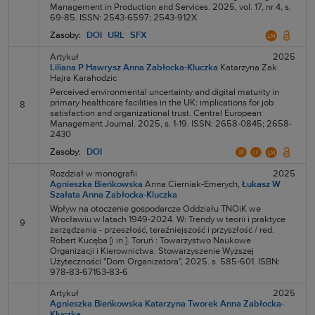
Management in Production and Services. 2025, vol. 17, nr 4, s.
69-85. ISSN: 2543-6597; 2543-912X
Zasoby:
DOI
URL
SFX
Artykuł
2025
Liliana P Hawrysz
Anna Zabłocka-Kluczka
Katarzyna Żak
Hajra Karahodzic
Perceived environmental uncertainty and digital maturity in
primary healthcare facilities in the UK: implications for job
8
satisfaction and organizational trust. Central European
Management Journal. 2025, s. 1-19. ISSN: 2658-0845; 2658-
2430
Zasoby:
DOI
Rozdział w monografii
2025
Agnieszka Bieńkowska
Anna Cierniak-Emerych,
Łukasz W
Szałata
Anna Zabłocka-Kluczka
Wpływ na otoczenie gospodarcze Oddziału TNOiK we
Wrocławiu w latach 1949-2024. W: Trendy w teorii i praktyce
9
zarządzania - przeszłość, teraźniejszość i przyszłość / red.
Robert Kucęba [i in.]. Toruń : Towarzystwo Naukowe
Organizacji i Kierownictwa. Stowarzyszenie Wyższej
Użyteczności "Dom Organizatora", 2025. s. 585-601. ISBN:
978-83-67153-83-6
Artykuł
2025
Agnieszka Bieńkowska
Katarzyna Tworek
Anna Zabłocka-
Kluczka