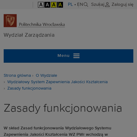
A
A
A
A
PL
•
EN
Szukaj
Zaloguj się
Wydział Zarzą
Wydział Zarządzania
Menu
Strona główna
O Wydziale
Wydziałowy System Zapewnienia Jakości Kształcenia
Zasady funkcjonowania
Zasady funkcjonowania
W skład Zasad funkcjonowania Wydziałowego Systemu
Zapewnienia Jakości Kształcenia WZ PWr wchodzą w