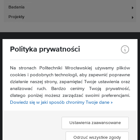
Badania
Projekty
Polityka prywatności
Na stronach Politechniki Wrocławskiej używamy plików
cookies i podobnych technologii, aby zapewnić poprawne
działanie naszej strony, zapamiętać Twoje ustawienia oraz
Wydział Zarządzania
analizować ruch. Bardzo cenimy Twoją prywatność,
ul. Łukasiewicza 5
dlatego poniżej możesz zarządzać swoimi preferencjami.
50-371 Wrocław
Dowiedz się w jaki sposób chronimy Twoje dane »
Mapa serwisu »
Deklaracja dostępności »
Ustawienia zaawansowane
Znajdź nas:
Odrzuć wszystkie zgody