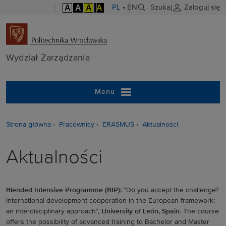
A
A
A
A
PL
•
EN
Szukaj
Zaloguj się
Wydział Zarzą
Wydział Zarządzania
Menu
Strona główna
Pracownicy
ERASMUS
Aktualności
Aktualności
Blended Intensive Programme (BIP):
“Do you accept the challenge?
International development cooperation in the European framework:
an interdisciplinary approach”,
University of León, Spain.
The course
offers the possibility of advanced training to Bachelor and Master