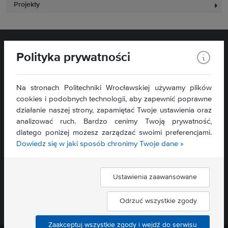
Projekty
Polityka prywatności
Na stronach Politechniki Wrocławskiej używamy plików
cookies i podobnych technologii, aby zapewnić poprawne
działanie naszej strony, zapamiętać Twoje ustawienia oraz
Wydział Zarządzania
analizować ruch. Bardzo cenimy Twoją prywatność,
ul. Łukasiewicza 5
dlatego poniżej możesz zarządzać swoimi preferencjami.
50-371 Wrocław
Dowiedz się w jaki sposób chronimy Twoje dane »
Mapa serwisu »
Deklaracja dostępności »
Ustawienia zaawansowane
Znajdź nas:
Odrzuć wszystkie zgody
Zaakceptuj wszystkie zgody i wejdź do serwisu