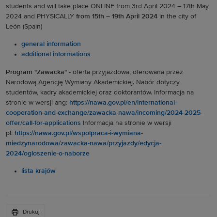
students and will take place ONLINE from 3rd April 2024 – 17th May
2024 and PHYSICALLY
from 15th – 19th April 2024
in the city of
León (Spain)
general information
additional informations
Program "Zawacka"
- oferta przyjazdowa, oferowana przez
Narodową Agencję Wymiany Akademickiej. Nabór dotyczy
studentów, kadry akademickiej oraz doktorantów. Informacja na
stronie w wersji ang:
https://nawa.gov.pl/en/international-
cooperation-and-exchange/zawacka-nawa/incoming/2024-2025-
offer/call-for-applications
Informacja na stronie w wersji
pl:
https://nawa.gov.pl/wspolpraca-i-wymiana-
miedzynarodowa/zawacka-nawa/przyjazdy/edycja-
2024/ogloszenie-o-naborze
lista krajów
Drukuj