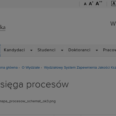
++
+
A
A
A
A
Wydział Zarządzania
W
ROPDOWN
DROPDOWN
DROPDOWN
DROPDOWN
Kandydaci
Studenci
Doktoranci
Praco
ona główna
O Wydziale
Wydziałowy System Zapewnienia Jakości Ksz
sięga procesów