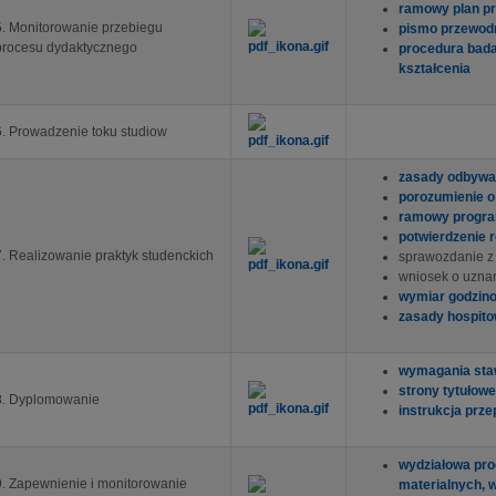
ramowy plan pr
5. Monitorowanie przebiegu
pismo przewodn
procesu dydaktycznego
procedura bada
kształcenia
6. Prowadzenie toku studiow
zasady odbywa
porozumienie o
ramowy progra
potwierdzenie r
7. Realizowanie praktyk studenckich
sprawozdanie z r
wniosek o uznan
wymiar godzin
zasady hospito
wymagania st
strony tytułowe
8. Dyplomowanie
instrukcja pr
wydziałowa pro
9. Zapewnienie i monitorowanie
materialnych, w