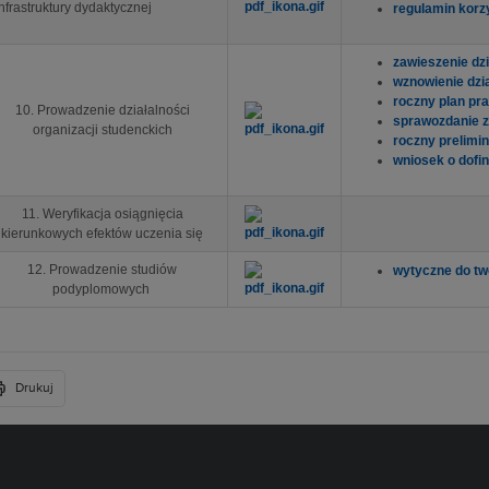
infrastruktury dydaktycznej
regulamin korzy
zawieszenie dzi
wznowienie dzia
roczny plan pr
10. Prowadzenie działalności
sprawozdanie z
organizacji studenckich
roczny prelimin
wniosek o dofi
11. Weryfikacja osiągnięcia
kierunkowych efektów uczenia się
12. Prowadzenie studiów
wytyczne do t
podyplomowych
Drukuj