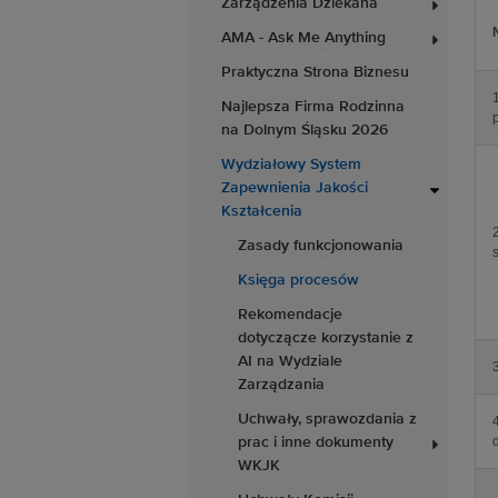
Zarządzenia Dziekana
AMA - Ask Me Anything
Praktyczna Strona Biznesu
Najlepsza Firma Rodzinna
na Dolnym Śląsku 2026
Wydziałowy System
Zapewnienia Jakości
Kształcenia
Zasady funkcjonowania
Księga procesów
Rekomendacje
dotyczącze korzystanie z
AI na Wydziale
Zarządzania
Uchwały, sprawozdania z
prac i inne dokumenty
WKJK