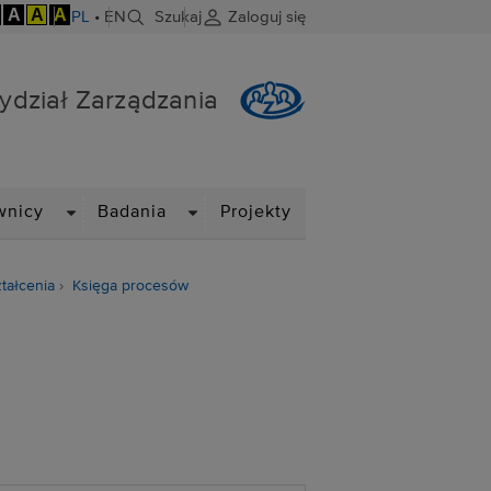
A
A
A
PL
•
EN
Szukaj
Zaloguj się
ydział Zarządzania
DROPDOWN
DROPDOWN
wnicy
Badania
Projekty
tałcenia
Księga procesów