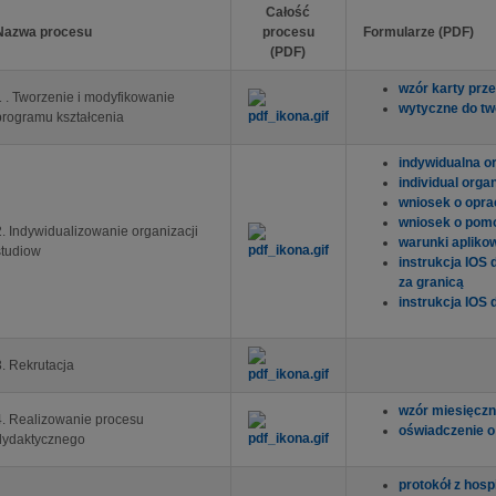
Całość
Nazwa procesu
procesu
Formularze (PDF)
(PDF)
wzór karty prz
1 . Tworzenie i modyfikowanie
wytyczne do two
programu kształcenia
indywidualna o
individual organ
wniosek o opra
wniosek o pom
2. Indywidualizowanie organizacji
warunki apliko
studiow
instrukcja IOS
za granicą
instrukcja IO
3. Rekrutacja
wzór miesięczn
4. Realizowanie procesu
oświadczenie o
dydaktycznego
protokół z hospi