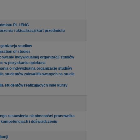
edmiotu PL i ENG
rzenia i aktualizacji kart przedmiotu
rganizacja studiów
ization of studies
cowanie indywidualnej organizacji studiów
oc w pozyskaniu opiekuna
wania o indywidualną organizację studiów
 dla studentów zakwalifikowanych na studia
S dla studentów realizujących inne kursy
ego zestawienia nieobecności pracownika
 kompetencjach i doświadczeniu
tacji