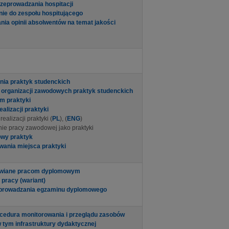
zeprowadzania hospitacji
ie do zespołu hospitującego
nia opinii absolwentów na temat jakości
nia praktyk studenckich
 organizacji zawodowych praktyk studenckich
m praktyki
ealizacji praktyki
ealizacji praktyki (
PL
), (
ENG
)
ie pracy zawodowej jako praktyki
owy praktyk
wania miejsca praktyki
awiane pracom dyplomowym
 pracy (wariant)
zeprowadzania egzaminu dyplomowego
cedura monitorowania i przeglądu zasobów
 tym infrastruktury dydaktycznej