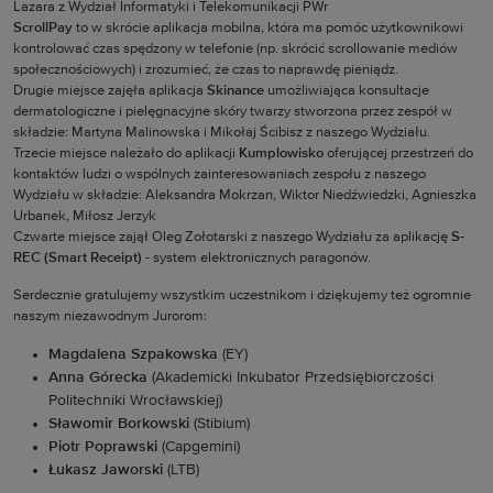
Lazara z Wydział Informatyki i Telekomunikacji PWr
ScrollPay
to w skrócie aplikacja mobilna, która ma pomóc użytkownikowi
kontrolować czas spędzony w telefonie (np. skrócić scrollowanie mediów
społecznościowych) i zrozumieć, że czas to naprawdę pieniądz.
Drugie miejsce zajęła aplikacja
Skinance
umożliwiająca konsultacje
dermatologiczne i pielęgnacyjne skóry twarzy stworzona przez zespół w
składzie: Martyna Malinowska i Mikołaj Ścibisz z naszego Wydziału.
Trzecie miejsce należało do aplikacji
Kumplowisko
oferującej przestrzeń do
kontaktów ludzi o wspólnych zainteresowaniach zespołu z naszego
Wydziału w składzie: Aleksandra Mokrzan, Wiktor Niedźwiedzki, Agnieszka
Urbanek, Miłosz Jerzyk
Czwarte miejsce zajął Oleg Zołotarski z naszego Wydziału za aplikację
S-
REC (Smart Receipt)
- system elektronicznych paragonów.
Serdecznie gratulujemy wszystkim uczestnikom i dziękujemy też ogromnie
naszym niezawodnym Jurorom:
Magdalena Szpakowska
(EY)
Anna Górecka
(Akademicki Inkubator Przedsiębiorczości
Politechniki Wrocławskiej)
Sławomir Borkowski
(Stibium)
Piotr Poprawski
(Capgemini)
Łukasz Jaworski
(LTB)