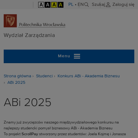
A
A
A
A
PL
•
EN
Szukaj
Zaloguj się
Wydział Zarzą
Wydział Zarządzania
Menu
Strona główna
Studenci
Konkurs ABi - Akademia Biznesu
ABi 2025
ABi 2025
Znamy już zwycięzców naszego międzywydziałowego konkursu na
najlepszy studencki pomysł biznesowy ABi - Akademia Biznesu
To projekt
ScrollPay
stworzony przez studentów: Joela Kojmę i Jonasza