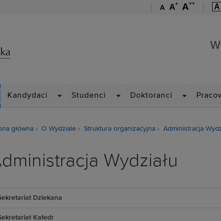
++
+
A
A
A
A
Wydział Zarządzania
W
ROPDOWN
DROPDOWN
DROPDOWN
DROPDOWN
Kandydaci
Studenci
Doktoranci
Praco
ona główna
O Wydziale
Struktura organizacyjna
Administracja Wydz
dministracja Wydziału
Sekretariat Dziekana
Sekretariat Katedr