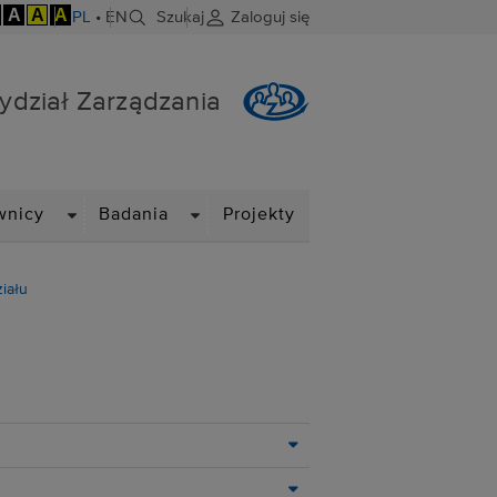
A
A
A
PL
•
EN
Szukaj
Zaloguj się
ydział Zarządzania
DROPDOWN
DROPDOWN
wnicy
Badania
Projekty
iału