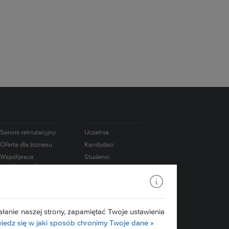
Serwis rekrutacyjny
Uczelnia
Oferta dla biznesu
Kandydaci
Współpraca
Studenci
międzynarodowa
Doktoranci
e-Learning
Absolwenci
USOS
Pracownicy
Mapa serwisu
Badania
łanie naszej strony, zapamiętać Twoje ustawienia
Media
edz się w jaki sposób chronimy Twoje dane »