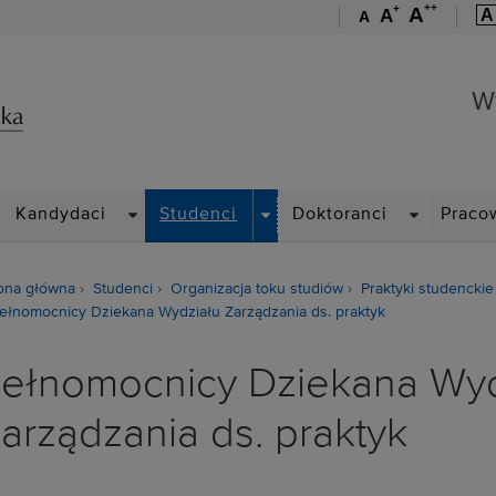
++
+
A
A
A
A
Wydział Zarządzania
W
ROPDOWN
DROPDOWN
DROPDOWN
DROPDOWN
Kandydaci
Studenci
Doktoranci
Praco
ona główna
Studenci
Organizacja toku studiów
Praktyki studenckie
ełnomocnicy Dziekana Wydziału Zarządzania ds. praktyk
ełnomocnicy Dziekana Wyd
arządzania ds. praktyk