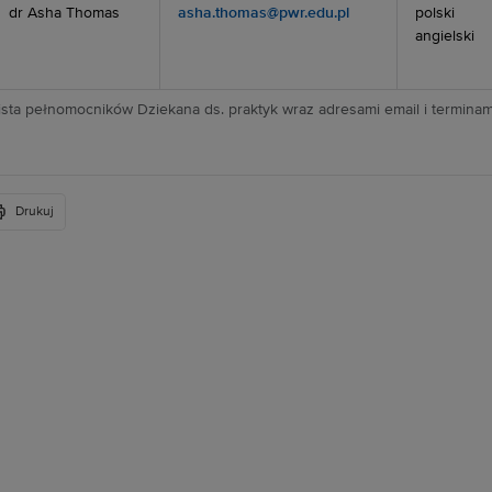
dr Asha Thomas
asha.thomas@pwr.edu.pl
polski
angielski
ista pełnomocników Dziekana ds. praktyk wraz adresami email i terminami
Drukuj