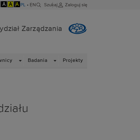
A
A
A
PL
•
EN
Szukaj
Zaloguj się
ydział Zarządzania
DROPDOWN
DROPDOWN
wnicy
Badania
Projekty
ziału