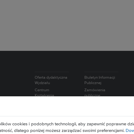
Oferta dydaktyczna
Biuletyn Informacji
Wydziału
Publicznej
Centrum
Zamówienia
Kształcenia
publiczne
Ustawicznego
Oferty pracy
Studium Języków
Intranet
Obcych
Wybory
Studium
lików cookies i podobnych technologii, aby zapewnić poprawne dzia
Europejska Karta
Wychowania
Naukowca
atność, dlatego poniżej możesz zarządzać swoimi preferencjami.
Dowi
Fizycznego i Sportu