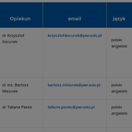
Opiekun
email
język
dr Krzysztof
krzysztof.kocurek@pwr.edu.pl
polski
Kocurek
angielski
dr inż. Bartosz
bartosz.misiurek@pwr.edu.pl
polski
Misiurek
angielski
dr Tatiana Pasko
tatiana.pasko@pwr.edu.pl
polski
angielski