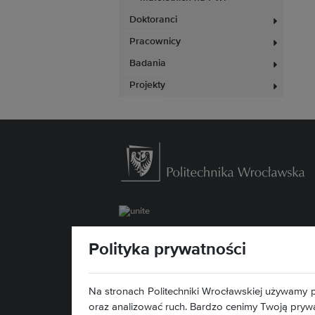
Doktoranci
Pracownicy
Badania
Projekty
Wydział Zarządzania
Polityka prywatności
ul. Łukasiewicza 5
50-371 Wrocław
Mapa serwisu »
Na stronach Politechniki Wrocławskiej używamy p
Deklaracja dostępności »
oraz analizować ruch. Bardzo cenimy Twoją pryw