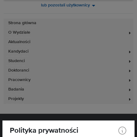
lub pozostali użytkownicy
Strona główna
O Wydziale
Aktualności
Kandydaci
Studenci
Doktoranci
Pracownicy
Badania
Projekty
Polityka prywatności