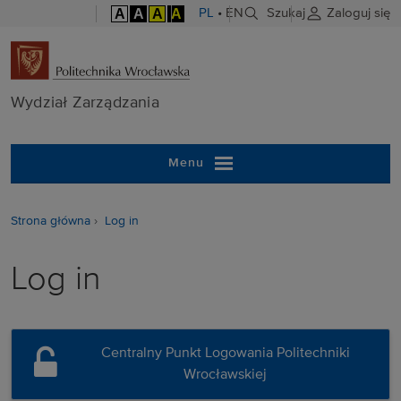
A
A
A
A
PL
•
EN
Szukaj
Zaloguj się
Wydział Zarzą
Wydział Zarządzania
Menu
Strona główna
Log in
Log in
Centralny Punkt Logowania Politechniki
Wrocławskiej