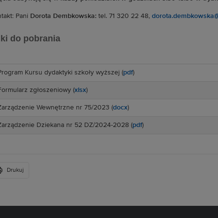
takt: Pani
Dorota Dembkowska:
tel. 71 320 22 48,
dorota.dembkowska@p
iki do pobrania
Program Kursu dydaktyki szkoły wyższej (
pdf
)
Formularz zgłoszeniowy (
xlsx
)
Zarządzenie Wewnętrzne nr 75/2023 (
docx
)
Zarządzenie Dziekana nr 52 DZ/2024-2028 (
pdf
)
Drukuj