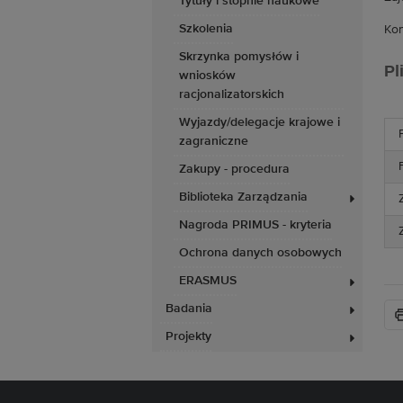
Tytuły i stopnie naukowe
Szkolenia
Kon
Skrzynka pomysłów i
Pl
wniosków
racjonalizatorskich
Wyjazdy/delegacje krajowe i
zagraniczne
Zakupy - procedura
Biblioteka Zarządzania
Nagroda PRIMUS - kryteria
Ochrona danych osobowych
ERASMUS
Badania
Projekty