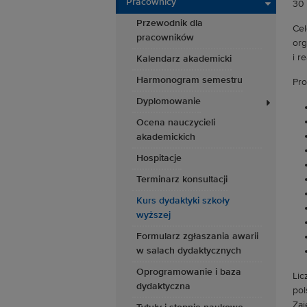
Pracownicy
30 
Przewodnik dla
Cel
pracowników
org
i r
Kalendarz akademicki
Harmonogram semestru
Pro
Dyplomowanie
Ocena nauczycieli
akademickich
Hospitacje
Terminarz konsultacji
Kurs dydaktyki szkoły
wyższej
Formularz zgłaszania awarii
w salach dydaktycznych
Oprogramowanie i baza
Lic
dydaktyczna
pol
Zaj