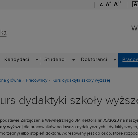
++
+
A
A
A
A
Wydział Zarządzania
W
ROPDOWN
DROPDOWN
DROPDOWN
DROPDOWN
Kandydaci
Studenci
Doktoranci
Praco
ona główna
Pracownicy
Kurs dydaktyki szkoły wyższej
urs dydaktyki szkoły wyższ
podstawie Zarządzenia Wewnętrznego JM Rektora
nr 75/2023
na naszym
oły wyższej
dla pracowników badawczo-dydaktycznych i dydaktycznych, 
norzędny) albo stopień doktora. Adresowany jest do osób, które rozpoc