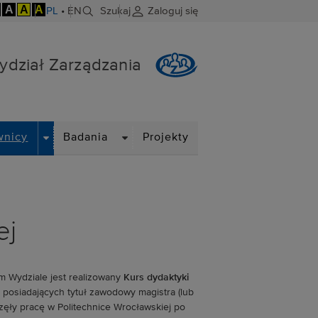
A
A
A
PL
•
EN
Szukaj
Zaloguj się
ydział Zarządzania
DROPDOWN
DROPDOWN
wnicy
Badania
Projekty
ej
 Wydziale jest realizowany
Kurs dydaktyki
posiadających tytuł zawodowy magistra (lub
zęły pracę w Politechnice Wrocławskiej po