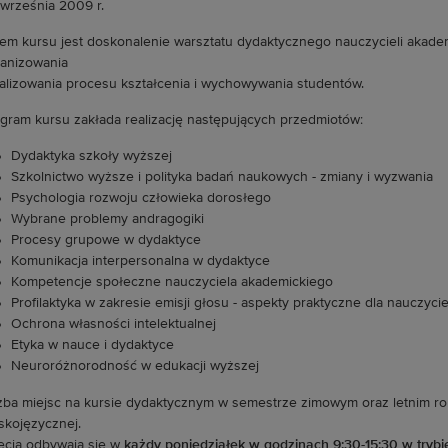
września 2009 r.
em kursu jest doskonalenie warsztatu dydaktycznego nauczycieli akadem
anizowania
ealizowania procesu kształcenia i wychowywania studentów.
gram kursu zakłada realizację następujących przedmiotów:
Dydaktyka szkoły wyższej
Szkolnictwo wyższe i polityka badań naukowych - zmiany i wyzwania
Psychologia rozwoju człowieka dorosłego
Wybrane problemy andragogiki
Procesy grupowe w dydaktyce
Komunikacja interpersonalna w dydaktyce
Kompetencje społeczne nauczyciela akademickiego
Profilaktyka w zakresie emisji głosu - aspekty praktyczne dla nauczyci
Ochrona własności intelektualnej
Etyka w nauce i dydaktyce
Neuroróżnorodność w edukacji wyższej
zba miejsc na kursie dydaktycznym w semestrze zimowym oraz letnim r
skojęzycznej.
ęcia odbywają się w
każdy poniedziałek w godzinach 9:30-15:30 w trybi