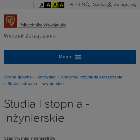
A
A
A
A
PL
•
EN
Szukaj
Zaloguj się
Wydział Zarzą
Wydział Zarządzania
Menu
Strona główna
Kandydaci
Kierunek Inżynieria zarządzania
Studia I stopnia - inżynierskie
Studia I stopnia -
inżynierskie
Czas trwania:
7 semestrów