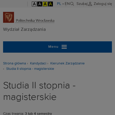
A
A
A
A
PL
•
EN
Szukaj
Zaloguj się
Wydział Zarzą
Wydział Zarządzania
Menu
Strona główna
Kandydaci
Kierunek Zarządzanie
Studia II stopnia - magisterskie
Studia II stopnia -
magisterskie
Czas trwania:
3 lub 4 semestry