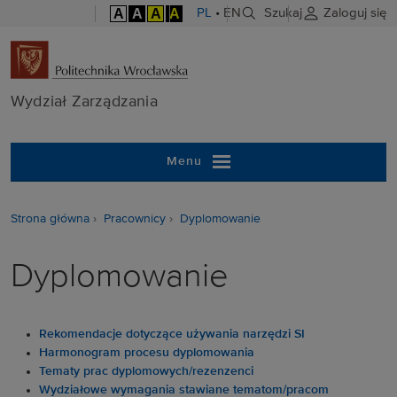
A
A
A
A
PL
•
EN
Szukaj
Zaloguj się
Wydział Zarzą
Wydział Zarządzania
Menu
Strona główna
Pracownicy
Dyplomowanie
Dyplomowanie
Rekomendacje dotyczące używania narzędzi SI
Harmonogram procesu dyplomowania
Tematy prac dyplomowych/rezenzenci
Wydziałowe wymagania stawiane tematom/pracom