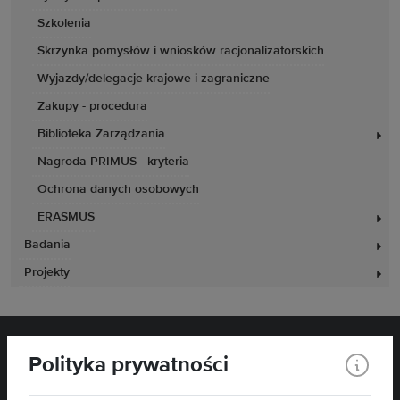
Szkolenia
Skrzynka pomysłów i wniosków racjonalizatorskich
Wyjazdy/delegacje krajowe i zagraniczne
Zakupy - procedura
Biblioteka Zarządzania
Nagroda PRIMUS - kryteria
Ochrona danych osobowych
ERASMUS
Badania
Projekty
Polityka prywatności