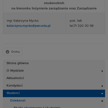
studenckich
na kierunku Inżynieria zarządzania oraz Zarządzanie
mgr Katarzyna Mycko
pok. 1a8
katarzyna.mycko@pwr.edu.pl
tel.71 320 30 98
Drukuj
Strona główna
O Wydziale
Aktualności
Kandydaci
Studenci
Dziekanat