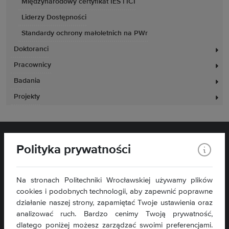
Międzynarodowy certyfikat IES i ICI
Liderzy Dostępności
Standardy ochrony małoletnich na PWr
Doktoranci
Pracownicy
Badania
Projekty
Polityka prywatności
Na stronach Politechniki Wrocławskiej używamy plików
cookies i podobnych technologii, aby zapewnić poprawne
działanie naszej strony, zapamiętać Twoje ustawienia oraz
Wydział Zarządzania
analizować ruch. Bardzo cenimy Twoją prywatność,
ul. Łukasiewicza 5
dlatego poniżej możesz zarządzać swoimi preferencjami.
50-371 Wrocław