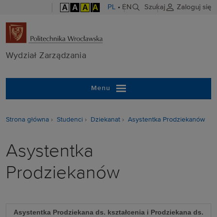
A
A
A
A
PL
•
EN
Szukaj
Zaloguj się
Wydział Zarzą
Wydział Zarządzania
Menu
Strona główna
Studenci
Dziekanat
Asystentka Prodziekanów
Asystentka
Prodziekanów
Asystentka Prodziekana ds. kształcenia i Prodziekana ds.