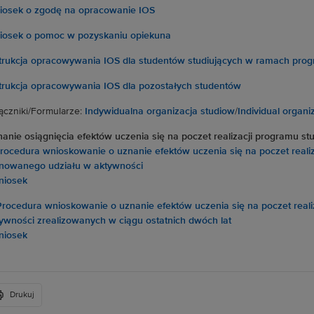
osek o zgodę na opracowanie IOS
osek o pomoc w pozyskaniu opiekuna
trukcja opracowywania IOS dla studentów studiujących w ramach p
trukcja opracowywania IOS dla pozostałych studentów
ączniki/Formularze:
Indywidualna organizacja studiow
/
Individual organi
anie osiągnięcia efektów uczenia się na poczet realizacji programu st
rocedura wnioskowanie o uznanie efektów uczenia się na poczet reali
nowanego udziału w aktywności
niosek
Procedura wnioskowanie o uznanie efektów uczenia się na poczet real
ywności zrealizowanych w ciągu ostatnich dwóch lat
niosek
Drukuj