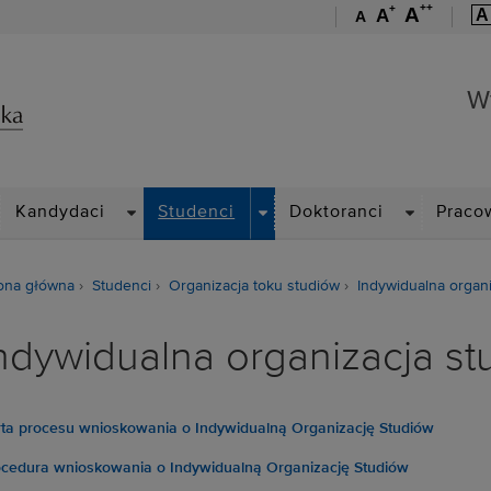
++
+
A
A
A
A
Wydział Zarządzania
W
ROPDOWN
DROPDOWN
DROPDOWN
DROPDOWN
Kandydaci
Studenci
Doktoranci
Praco
ona główna
Studenci
Organizacja toku studiów
Indywidualna organi
ndywidualna organizacja st
ta procesu wnioskowania o Indywidualną Organizację Studiów
cedura wnioskowania o Indywidualną Organizację Studiów