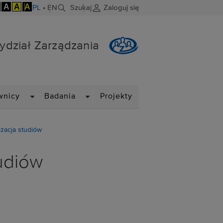
A
A
A
PL
•
EN
Szukaj
Zaloguj się
ydział Zarządzania
DROPDOWN
DROPDOWN
wnicy
Badania
Projekty
zacja studiów
udiów