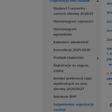
Organizacja toku studiów
Wni
Studenci 1 semestru -
Wni
semestr zimowy 2026/27
Harmonogram czynności
Ins
Harmonogram
Ins
egzaminów
Zał
Kalendarz akademicki
Uzn
Konsultacje 2025-2026
1.
P
Praktyki studenckie
pla
-
w
Rejestracje na zajęcia,
zapisy
2.
Sondaż preferencji zajęć
akt
wybieralnych na sem.
-
w
zimowy 2026/2027
Szkolenie BHP
Indywidualna organizacja
studiów