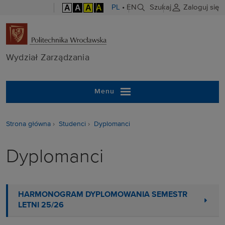
A
A
A
A
PL
•
EN
Szukaj
Zaloguj się
Wydział Zarzą
Wydział Zarządzania
Menu
Strona główna
Studenci
Dyplomanci
Dyplomanci
HARMONOGRAM DYPLOMOWANIA SEMESTR
LETNI 25/26