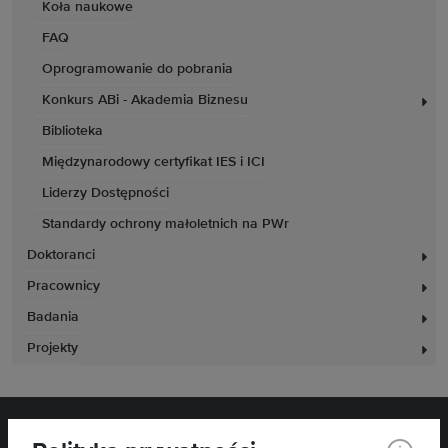
Koła naukowe
FAQ
Oprogramowanie do pobrania
Konkurs ABi - Akademia Biznesu
Biblioteka
Międzynarodowy certyfikat IES i ICI
Liderzy Dostępności
Standardy ochrony małoletnich na PWr
Doktoranci
Pracownicy
Badania
Projekty