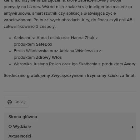
kierunku Inżynieria Zarządzania, które zaprezentowały swoje
pomysły na biznes. Wśród nich znalazła się inteligentna maseczka
antywirusowa, smart rzutnik czy aplikacja ułatwiająca życie
wrocławianom. Po burzliwych obradach Jury, do finału czyli gali ABi
zakwalifikowano 3 zespoly:
Aleksandra Anna Lesiak oraz Hanna Zhuk z
produktem
SafeBox
Emilia Wiśniewska oraz Adriana Wiśniewska z
produktem
Zdrowy Włos
Weronika Justyna Relich oraz Iga Skałbania z produktem
Avery
Serdecznie gratulujemy Zwyciężczyniom i trzymamy kciuki za finał.
Drukuj
Strona główna
O Wydziale
Aktualności