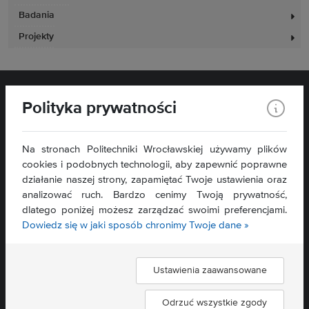
Badania
Projekty
Polityka prywatności
Na stronach Politechniki Wrocławskiej używamy plików
cookies i podobnych technologii, aby zapewnić poprawne
działanie naszej strony, zapamiętać Twoje ustawienia oraz
Wydział Zarządzania
analizować ruch. Bardzo cenimy Twoją prywatność,
ul. Łukasiewicza 5
dlatego poniżej możesz zarządzać swoimi preferencjami.
50-371 Wrocław
Dowiedz się w jaki sposób chronimy Twoje dane »
Mapa serwisu »
Deklaracja dostępności »
Ustawienia zaawansowane
Znajdź nas:
Odrzuć wszystkie zgody