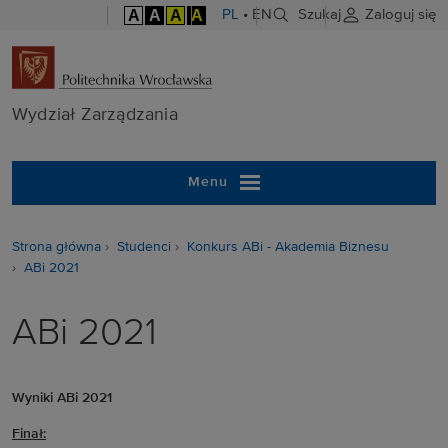
A
A
A
A
PL
•
EN
Szukaj
Zaloguj się
Wydział Zarzą
Wydział Zarządzania
Menu
Strona główna
Studenci
Konkurs ABi - Akademia Biznesu
ABi 2021
ABi 2021
Wyniki ABi 2021
Finał: