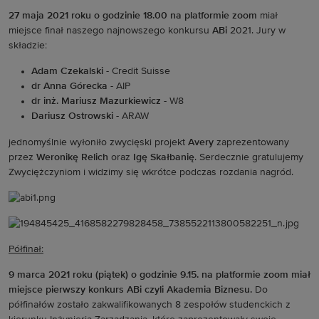
27 maja 2021 roku o godzinie 18.00 na platformie zoom
miał
miejsce finał naszego najnowszego konkursu
ABi
2021. Jury w
składzie:
Adam Czekalski
- Credit Suisse
dr Anna Górecka
- AIP
dr inż. Mariusz Mazurkiewicz
- W8
Dariusz Ostrowski
- ARAW
jednomyślnie wyłoniło zwycięski projekt
Avery
zaprezentowany
przez
Weronikę Relich
oraz
Igę Skałbanię
. Serdecznie gratulujemy
Zwyciężczyniom i widzimy się wkrótce podczas rozdania nagród.
Półfinał:
9 marca 2021 roku (piątek) o godzinie 9.15. na platformie zoom miał
miejsce pierwszy konkurs ABi czyli Akademia Biznesu.
Do
półfinałów zostało
zakwalifikowanych
8 zespołów studenckich z