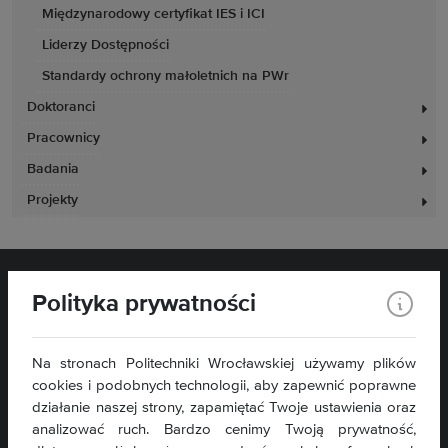
Międzynarodowy certyfikat IES i ICI
Liderzy Dostępności
Standardy ochrony małoletnich na PWr
Doktoranci
Pracownicy
Badania
Projekty
Polityka prywatności
Na stronach Politechniki Wrocławskiej używamy plików
cookies i podobnych technologii, aby zapewnić poprawne
działanie naszej strony, zapamiętać Twoje ustawienia oraz
Wydział Zarządzania
analizować ruch. Bardzo cenimy Twoją prywatność,
ul. Łukasiewicza 5