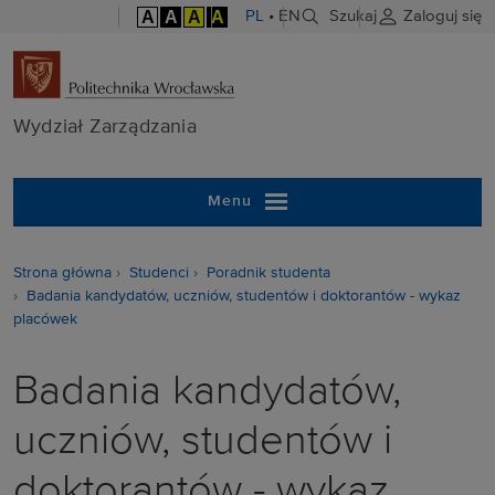
A
A
A
A
PL
•
EN
Szukaj
Zaloguj się
Wydział Zarzą
Wydział Zarządzania
Menu
Strona główna
Studenci
Poradnik studenta
Badania kandydatów, uczniów, studentów i doktorantów - wykaz
placówek
Badania kandydatów,
uczniów, studentów i
doktorantów - wykaz