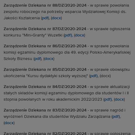
Zarządzenie Dziekana nr 88/DZ/2020-2024
-
w sprawie powołania
zespołu roboczego na potrzeby wsparcia Wydziałowej Komisji ds.
Jakości Kształcenia (
pdf
), (
docx
)
Zarządzenie Dziekana nr 87/DZ/2020-2024
-
w sprawie ogłoszenia
konkursu "Mini-Granty" Wuzetki (
pdf)
, (
docx
)
Zarządzenie Dziekana nr 86/DZ/2020-2024
-
w sprawie powołania
komisji egzaminu dyplomowego dla 49. edycji Polsko-Amerykańskiej
Szkoły Biznesu (
pdf
), (
docx
)
Zarządzenie Dziekana nr 85/DZ/2020-2024
-
w sprawie obowiązku
ukończenia "Kursu dydaktyki szkoły wyższej" (
pdf)
, (docx)
Zarządzenie Dziekana nr 84/DZ/2020-2024 -
w sprawie aktualizacji
stałych składów komisji egzaminu dyplomowego dla studentów I i II
stopnia powołanych w roku akademickim 2022/2023 (
pdf)
, (
docx
)
Zarządzenie Dziekana nr 83/DZ/2020-2024 -
w sprawie nagród i
wyróżnień Dziekana dla studentów Wydziału Zarządzania (
pdf)
,
(
docx
)
Zarządzenie Dziekana nr 82/DZ/2020-2024
-
w sprawie ogłoszenia