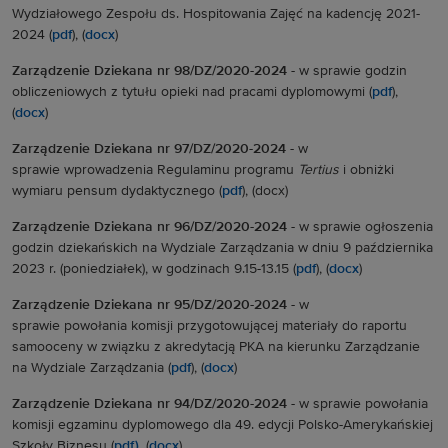
Wydziałowego Zespołu ds. Hospitowania Zajęć na kadencję 2021-
2024 (
pdf
), (
docx
)
Zarządzenie Dziekana nr 98/DZ/2020-2024 -
w sprawie godzin
obliczeniowych z tytułu opieki nad pracami dyplomowymi (
pdf
),
(
docx
)
Zarządzenie Dziekana nr 97/DZ/2020-2024 -
w
sprawie
wprowadzenia Regulaminu programu
Tertius
i obniżki
wymiaru pensum dydaktycznego (
pdf
), (docx)
Zarządzenie Dziekana nr 96/DZ/2020-2024 -
w sprawie
ogłoszenia
godzin dziekańskich na Wydziale Zarządzania w dniu 9 października
2023 r. (poniedziałek), w godzinach 9.15-13.15 (
pdf
), (
docx
)
Zarządzenie Dziekana nr 95/DZ/2020-2024 -
w
sprawie powołania komisji przygotowującej materiały do raportu
samooceny w związku z akredytacją PKA na kierunku Zarządzanie
na Wydziale Zarządzania (
pdf
), (
docx
)
Zarządzenie Dziekana nr 94/DZ/2020-2024 -
w sprawie
powołania
komisji egzaminu dyplomowego dla 49. edycji Polsko-Amerykańskiej
Szkoły Biznesu (
pdf)
, (
docx
)