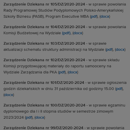
Zarządzenie Dziekana nr 105/DZ/2020-2024 -
w sprawie powołania
Rady Programowej Studiów Podyplomowych Polsko-Amerykańskiej
Szkoły Biznesu (PASB), Program Executive MBA (
pdf
), (
docx
)
Zarządzenie Dziekana nr 104/DZ/2020-2024 -
w sprawie powołania
Komisji Budżetowej na Wydziale
(pdf)
, (
docx
)
Zarządzenie Dziekana nr 103/DZ/2020-2024 -
w sprawie
aktualizacji schematu struktury administracji na Wydziale (
pdf
), (
docx
)
Zarządzenie Dziekana nr 102/DZ/2020-2024 -
w sprawie składu
Komisji przygotowującej materiały do raportu samooceny na
Wydziale Zarządzania dla PKA (
pdf
), (
docx
)
Zarządzenie Dziekana nr 101/DZ/2020-2024 -
w sprawie ogłoszenia
godzin dziekańskich w dniu 31 października od godziny 15.00 (
pdf
),
(
docx
)
Zarządzenie Dziekana nr 100/DZ/2020-2024 -
w sprawie egzaminu
dyplomowego
dla I i II stopnia studiów
w semestrze zimowym
2023/2024 (
pdf
), (
docx
)
Zarządzenie Dziekana nr 99/DZ/2020-2024 -
w sprawie powołania