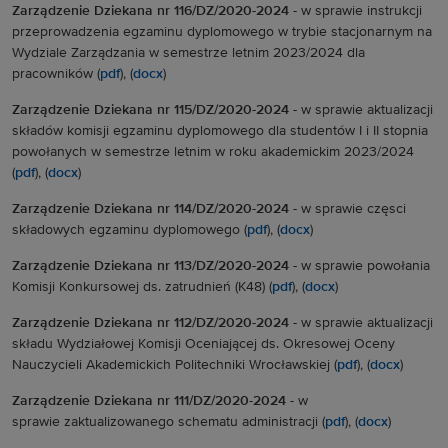
Zarządzenie Dziekana nr 116/DZ/2020-2024 -
w sprawie instrukcji
przeprowadzenia egzaminu dyplomowego w trybie stacjonarnym na
Wydziale Zarządzania w semestrze letnim 2023/2024 dla
pracowników (
pdf
), (
docx
)
Zarządzenie Dziekana nr 115/DZ/2020-2024 -
w sprawie aktualizacji
składów komisji egzaminu dyplomowego dla studentów I i II stopnia
powołanych w semestrze letnim w roku akademickim 2023/2024
(
pdf
), (
docx
)
Zarządzenie Dziekana nr 114/DZ/2020-2024 -
w sprawie częsci
składowych egzaminu dyplomowego (
pdf
), (
docx
)
Zarządzenie Dziekana nr 113/DZ/2020-2024 -
w sprawie powołania
Komisji Konkursowej ds. zatrudnień (K48) (
pdf
), (
docx
)
Zarządzenie Dziekana nr 112/DZ/2020-2024 -
w sprawie aktualizacji
składu Wydziałowej Komisji Oceniającej ds. Okresowej Oceny
Nauczycieli Akademickich Politechniki Wrocławskiej (
pdf
), (
docx
)
Zarządzenie Dziekana nr 111/DZ/2020-2024 -
w
sprawie
zaktualizowanego schematu administracji (
pdf
), (
docx
)