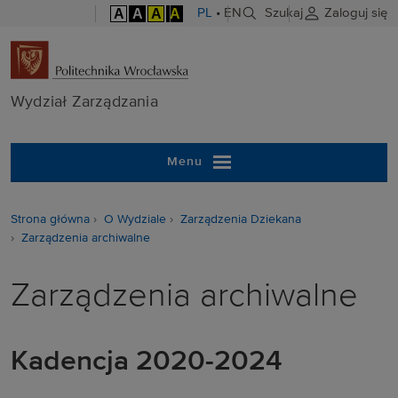
A
A
A
A
PL
•
EN
Szukaj
Zaloguj się
Wydział Zarzą
Wydział Zarządzania
Menu
Strona główna
O Wydziale
Zarządzenia Dziekana
Zarządzenia archiwalne
Zarządzenia archiwalne
Kadencja 2020-2024