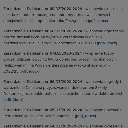
Zarządzenie Dziekana nr 69/DZ/2020-2024 -
w sprawie aktualizacji
składu zespołu roboczego na potrzeby opracowania nowych
specjalności na II stopniu kierunku Zarządzanie (
pdf
), (
docx
)
Zarządzenie Dziekana nr 68/DZ/2020-2024 -
w sprawie ogłoszenia
godzin dziekańskich na Wydziale Zarządzania w dniu 19
października 2022 r. (środa), w godzinach 9.00-11.00 (
pdf
), (
docx
)
Zarządzenie Dziekana nr 67/DZ/2020-2024 -
w sprawie liczby
godzin obliczeniowych z tytułu opieki nad pracami dyplomowymi
realizowanymi na Wydziale Zarządzania w roku akademickim
2022/23 (
pdf
), (
docx
)
Zarządzenie Dziekana nr 66/DZ/2020-2024 -
w sprawie nagrody i
wyróżnienia Dziekana przyznawanych doktorantom Szkoły
Doktorskiej oraz doktorantom – uczestnikom studiów doktoranckich
(
pdf
), (
docx)
Zarządzenie Dziekana nr 65/DZ/2020-2024
-
w sprawie
powołania
Pełnomocnika ds. kierunku Zarządzanie
(
pdf)
, (
docx
)
Zarządzenie Dziekana nr 64/DZ/2020-2024
- w sprawie określenia