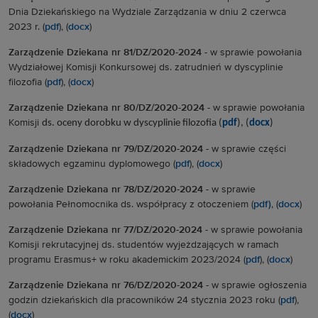
Dnia Dziekańskiego na Wydziale Zarządzania w dniu 2 czerwca
2023 r. (
pdf
), (
docx
)
Zarządzenie Dziekana nr 81/DZ/2020-2024 -
w sprawie powołania
Wydziałowej Komisji Konkursowej ds. zatrudnień w dyscyplinie
filozofia (
pdf
), (
docx
)
Zarządzenie Dziekana nr 80/DZ/2020-2024
-
w sprawie powołania
Komisji
ds. oceny dorobku w dyscyplinie filozofia (
pdf
), (
docx
)
Zarządzenie Dziekana nr 79/DZ/2020-2024 -
w sprawie części
składowych egzaminu dyplomowego (
pdf
), (
docx
)
Zarządzenie Dziekana nr 78/DZ/2020-2024 -
w sprawie
powołania
Pełnomocnika ds. współpracy z otoczeniem (
pdf)
, (
docx
)
Zarządzenie Dziekana nr 77/DZ/2020-2024 -
w sprawie powołania
Komisji rekrutacyjnej ds. studentów wyjeżdzających w ramach
programu Erasmus+ w roku akademickim 2023/2024 (
pdf
), (
docx
)
Zarządzenie Dziekana nr 76/DZ/2020-2024 -
w sprawie ogłoszenia
godzin dziekańskich dla pracowników 24 stycznia 2023 roku (
pdf
),
(
docx
)