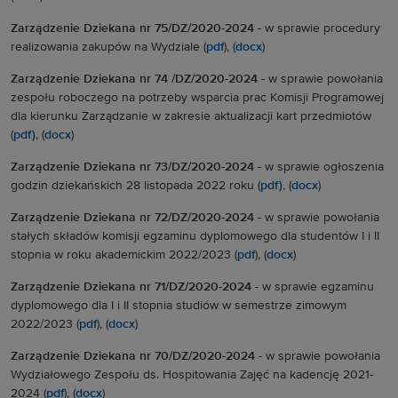
Zarządzenie Dziekana nr 75/DZ/2020-2024 -
w sprawie
procedury
realizowania zakupów na Wydziale (
pdf
), (
docx
)
Zarządzenie Dziekana nr 74 /DZ/2020-2024
-
w sprawie powołania
zespołu roboczego na potrzeby wsparcia prac Komisji Programowej
dla kierunku Zarządzanie w zakresie aktualizacji kart przedmiotów
(
pdf)
, (
docx
)
Zarządzenie Dziekana nr 73/DZ/2020-2024
-
w sprawie ogłoszenia
godzin dziekańskich 28 listopada 2022 roku (
pdf)
, (
docx
)
Zarządzenie Dziekana nr 72/DZ/2020-2024
-
w sprawie powołania
stałych składów komisji egzaminu dyplomowego dla studentów I i II
stopnia w roku akademickim 2022/2023 (
pdf
), (
docx
)
Zarządzenie Dziekana nr 71/DZ/2020-2024 -
w sprawie egzaminu
dyplomowego dla I i II stopnia studiów w semestrze zimowym
2022/2023 (
pdf
), (
docx
)
Zarządzenie Dziekana nr 70/DZ/2020-2024 -
w sprawie powołania
Wydziałowego Zespołu ds. Hospitowania Zajęć na kadencję 2021-
2024 (
pdf
), (
docx
)