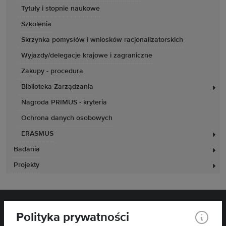
Tytuły i stopnie naukowe
Szkolenia
Skrzynka pomysłów i wniosków racjonalizatorskich
Wyjazdy/delegacje krajowe i zagraniczne
Zakupy - procedura
Biblioteka Zarządzania
Nagroda PRIMUS - kryteria
Ochrona danych osobowych
ERASMUS
Badania
Projekty
Polityka prywatności