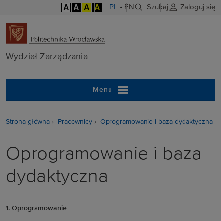
A
A
A
A
PL
•
EN
Szukaj
Zaloguj się
Wydział Zarzą
Wydział Zarządzania
Menu
Strona główna
Pracownicy
Oprogramowanie i baza dydaktyczna
Oprogramowanie i baza
dydaktyczna
1. Oprogramowanie