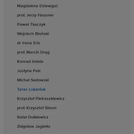
Magdalena Dziewguć
prof. Jerzy Hausner
Paweł Tkaczyk
Wojciech Błoński
dr Irena Eris
prof. Marcin Drąg
Konrad Imiela
Justyna Pelc
Michał Sadowski
Taras Lukaniuk
Krzysztof Pietraszkiewicz
prof. Krzysztof Simon
Rafał Dutkiewicz
Zbigniew Jagiełło