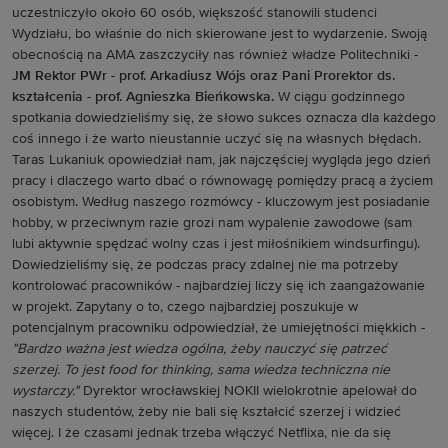
uczestniczyło około 60 osób, większość stanowili studenci
Wydziału, bo właśnie do nich skierowane jest to wydarzenie. Swoją
obecnością na AMA zaszczyciły nas również władze Politechniki -
JM Rektor PWr - prof. Arkadiusz Wójs oraz Pani Prorektor ds.
kształcenia - prof. Agnieszka Bieńkowska.
W ciągu godzinnego
spotkania dowiedzieliśmy się, że słowo sukces oznacza dla każdego
coś innego i że warto nieustannie uczyć się na własnych błędach.
Taras Lukaniuk opowiedział nam, jak najczęściej wygląda jego dzień
pracy i dlaczego warto dbać o równowagę pomiędzy pracą a życiem
osobistym. Według naszego rozmówcy - kluczowym jest posiadanie
hobby, w przeciwnym razie grozi nam wypalenie zawodowe (sam
lubi aktywnie spędzać wolny czas i jest miłośnikiem windsurfingu).
Dowiedzieliśmy się, że podczas pracy zdalnej nie ma potrzeby
kontrolować pracowników - najbardziej liczy się ich zaangażowanie
w projekt. Zapytany o to, czego najbardziej poszukuje w
potencjalnym pracowniku odpowiedział, że umiejętności miękkich -
"Bardzo ważna jest wiedza ogólna, żeby nauczyć się patrzeć
szerzej. To jest food for thinking, sama wiedza techniczna nie
wystarczy."
Dyrektor wrocławskiej NOKII wielokrotnie apelował do
naszych studentów, żeby nie bali się kształcić szerzej i widzieć
więcej. I że czasami jednak trzeba włączyć Netflixa, nie da się