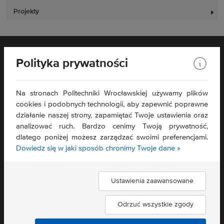
Projekty
Polityka prywatności
Na stronach Politechniki Wrocławskiej używamy plików
cookies i podobnych technologii, aby zapewnić poprawne
działanie naszej strony, zapamiętać Twoje ustawienia oraz
Wydział Zarządzania
analizować ruch. Bardzo cenimy Twoją prywatność,
ul. Łukasiewicza 5
dlatego poniżej możesz zarządzać swoimi preferencjami.
50-371 Wrocław
Dowiedz się w jaki sposób chronimy Twoje dane »
Mapa serwisu »
Deklaracja dostępności »
Ustawienia zaawansowane
Znajdź nas:
Odrzuć wszystkie zgody