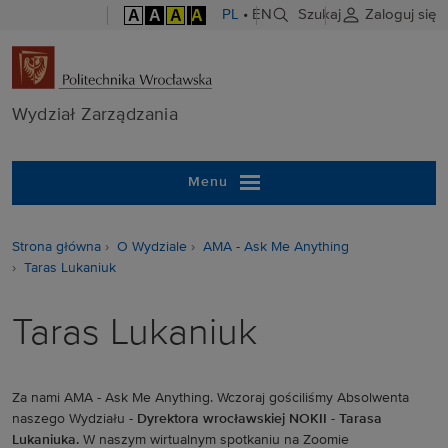
A
A
A
A
PL
•
EN
Szukaj
Zaloguj się
Wydział Zarzą
Wydział Zarządzania
Menu
Strona główna
O Wydziale
AMA - Ask Me Anything
Taras Lukaniuk
Taras Lukaniuk
Za nami AMA - Ask Me Anything. Wczoraj gościliśmy Absolwenta
naszego Wydziału -
Dyrektora wrocławskiej NOKII - Tarasa
Lukaniuka.
W naszym wirtualnym spotkaniu na Zoomie