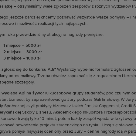
ywał się wyłącznie na W8, ale postanowiliśmy wyjść z nim dalej – na całą 
esiątkę
–
otrzymaliśmy wiele zgłoszeń zespołów z różnych wydziałów P
tego jeszcze bardziej chcemy poznawać wszystkie Wasze pomysły
–
i n
nesowe i możliwość realizacji tych najlepszych.
ym roku przewidzieliśmy atrakcyjne nagrody pieniężne:
1 miejsce – 5000 zł
2 miejsce – 3000 zł
3 miejsce – 1000 zł
 zgłosić się do konkursu ABi?
Wystarczy wypełnić formularz zgłoszeniowy
any adres mailowy. Trzeba również zapoznać się z regulaminem i termin
zbędne szczegóły.
 wygląda ABi na żywo?
Kilkuosobowe grupy studentów, pod czujnym ok
start biznesu, by zaprezentować go Jury podczas Gali finałowej. W Jury 
y Społecznej czyli praktycy biznesu z takich firm jak Capgemini, Credit S
rykańskiej Szkoły Biznesu, Akademickiego Inkubatora Przedsiębiorczośc
kursowe trwają tylko 10 minut, potem każdy zespół wpada w krzyżowy og
acować powodzenie projektu studenckiego na rynku. Liczą się stalowe 
rywa pomysł najwyżej oceniony przez Jury – cenne nagrody idą w par