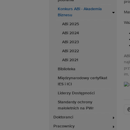
pobrania
pro
Konkurs ABi - Akademia
Mas
Biznesu
Wa
ABi 2025
ABi 2024
ABi 2023
ABi 2022
ABi
ABi 2021
naj
prz
Biblioteka
im,
Międzynarodowy certyfikat
IES i ICI
Liderzy Dostępności
Standardy ochrony
małoletnich na PWr
Doktoranci
Pracownicy