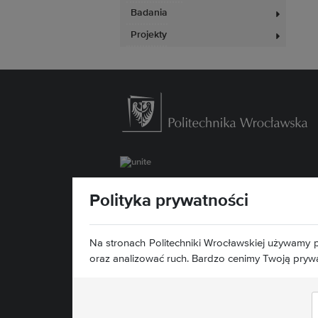
Badania
Projekty
Wydział Zarządzania
Polityka prywatności
ul. Łukasiewicza 5
50-371 Wrocław
Mapa serwisu »
Na stronach Politechniki Wrocławskiej używamy p
Deklaracja dostępności »
oraz analizować ruch. Bardzo cenimy Twoją pryw
Znajdź nas: