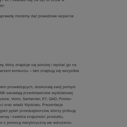
PWr i okazało się, że był to strzał w
Wr!
aprawdę możemy dać prawdziwe wsparcie
, który znajduje się poniżej i wysłać go na
arzem konkursu – tam znajdują się wszystkie
iem prowadzących, doskonalą swój pomysł
ABi zasiadają przedstawiciele wydziałowej
uisse, Volvo, Santander, EY, QAD, Polsko-
i oraz władz Wydziału. Prezentacje
ień pytań przedsiębiorców, którzy próbują
nerwy i świetna znajomość produktu.
ze z pomocą merytoryczną we wdrożeniu