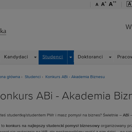
++
+
A
A
A
A
Wydział Zarządzania
W
ROPDOWN
DROPDOWN
DROPDOWN
DROPDOWN
Kandydaci
Studenci
Doktoranci
Praco
ona główna
Studenci
Konkurs ABi - Akademia Biznesu
onkurs ABi - Akademia Biz
teś studentką/studentem PWr i masz pomysł na biznes? Świetnie –
ABi 
to
konkurs na najlepszy studencki pomysł biznesowy
organizowany prz