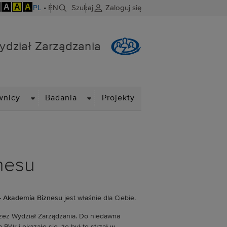
A
A
A
PL
•
EN
Szukaj
Zaloguj się
ydział Zarządzania
DROPDOWN
DROPDOWN
wnicy
Badania
Projekty
nesu
– Akademia Biznesu
jest właśnie dla Ciebie.
ez Wydział Zarządzania. Do niedawna