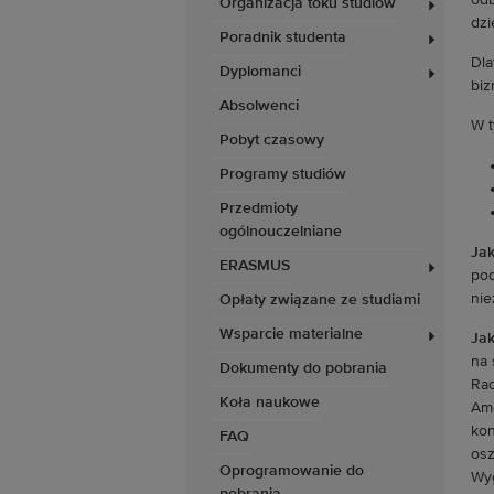
odb
Organizacja toku studiów
dzi
Poradnik studenta
Dla
Dyplomanci
biz
Absolwenci
W t
Pobyt czasowy
Programy studiów
Przedmioty
ogólnouczelniane
Jak
ERASMUS
pod
nie
Opłaty związane ze studiami
Wsparcie materialne
Jak
na 
Dokumenty do pobrania
Rad
Koła naukowe
Ame
kon
FAQ
osz
Oprogramowanie do
Wyg