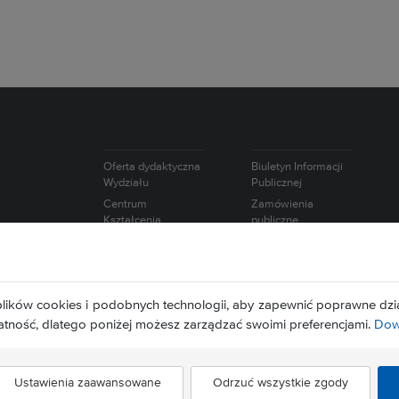
Oferta dydaktyczna
Biuletyn Informacji
Wydziału
Publicznej
Centrum
Zamówienia
Kształcenia
publiczne
Ustawicznego
Oferty pracy
Studium Języków
Intranet
Obcych
Wybory
Studium
lików cookies i podobnych technologii, aby zapewnić poprawne dzia
Europejska Karta
Wychowania
Naukowca
atność, dlatego poniżej możesz zarządzać swoimi preferencjami.
Dowi
Fizycznego i Sportu
Ustawienia zaawansowane
Odrzuć wszystkie zgody