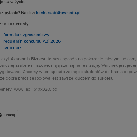
jektu w życie.
z pytanie? Napisz:
konkursabi@pwr.edu.pl
żne dokumenty:
formularz zgłoszeniowy
regulamin konkursu ABi 2026
terminarz
 czyli Akademia Biznesu
to nasz sposób na pokazanie młodym ludziom, 
bardziej szalone i niszowe, mają szansę na realizację. Warunek jest je
ygotowane. Chcemy w ten sposób zachęcić studentów do brania odpowie
 że dobra praca zespołowa jest zawsze kluczem do sukcesu.
Drukuj