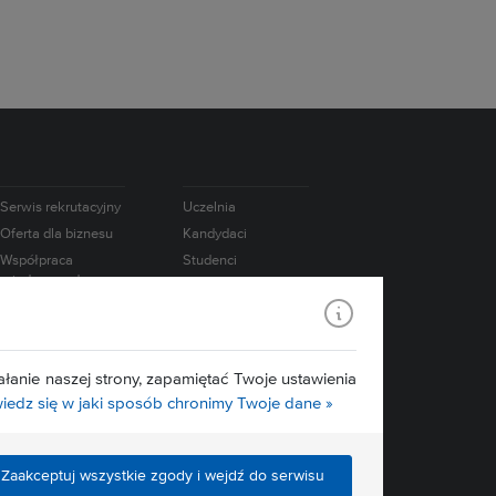
Serwis rekrutacyjny
Uczelnia
Oferta dla biznesu
Kandydaci
Współpraca
Studenci
międzynarodowa
Doktoranci
e-Learning
Absolwenci
USOS
Pracownicy
Mapa serwisu
Badania
łanie naszej strony, zapamiętać Twoje ustawienia
Media
edz się w jaki sposób chronimy Twoje dane »
Zaakceptuj wszystkie zgody i wejdź do serwisu