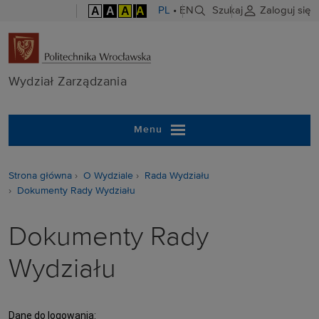
A
A
A
A
PL
•
EN
Szukaj
Zaloguj się
Wydział Zarzą
Wydział Zarządzania
Menu
Strona główna
O Wydziale
Rada Wydziału
Dokumenty Rady Wydziału
Dokumenty Rady
Wydziału
Dane do logowania: