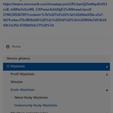
https://teams.microsoft.com/l/
meetup-join/19%3amQZlwWqnEr0S1
zxB_tvWHa7oSvrM6_
CXPwwz4zbU0gE1%40thread.tacv2/
1740130536705?context=%7b%
22Tid%22%3a%22d0da435b-a7e7-
4d74-a4ae-f72cf8f3b2db%22%2c%
22Oid%22%3a%229054e7d9-fb19-
43b3-b351-57252bf14c77%22%7d
Drukuj
Strona główna
O Wydziale
Profil Wydziału
Władze
Rada Wydziału
Skład Rady Wydziału
Dokumenty Rady Wydziału