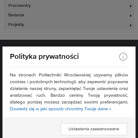
Pracownicy
Badania
Projekty
Polityka prywatności
Na stronach Politechniki Wrocławskiej używamy plików
cookies i podobnych technologii, aby zapewnić poprawne
działanie naszej strony, zapamiętać Twoje ustawienia oraz
Wydział Zarządzania
analizować ruch. Bardzo cenimy Twoją prywatność,
ul. Łukasiewicza 5
dlatego poniżej możesz zarządzać swoimi preferencjami.
50-371 Wrocław
Dowiedz się w jaki sposób chronimy Twoje dane »
Mapa serwisu »
Deklaracja dostępności »
Ustawienia zaawansowane
Znajdź nas: