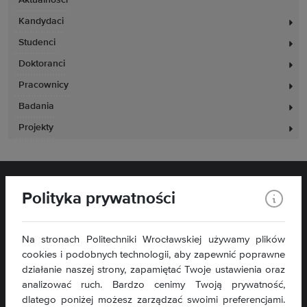
Aktualności
Kandydaci
Studenci
Doktoranci
Pracownicy
Badania
Projekty
Polityka prywatności
Na stronach Politechniki Wrocławskiej używamy plików
cookies i podobnych technologii, aby zapewnić poprawne
działanie naszej strony, zapamiętać Twoje ustawienia oraz
Wydział Zarządzania
analizować ruch. Bardzo cenimy Twoją prywatność,
ul. Łukasiewicza 5
dlatego poniżej możesz zarządzać swoimi preferencjami.
50-371 Wrocław