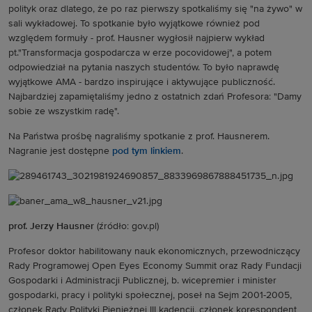
polityk oraz dlatego, że po raz pierwszy spotkaliśmy się "na żywo" w
sali wykładowej. To spotkanie było wyjątkowe również pod
względem formuły - prof. Hausner wygłosił najpierw wykład
pt.
"Transformacja gospodarcza w erze pocovidowej", a potem
odpowiedział na pytania naszych studentów. To było naprawdę
wyjątkowe AMA - bardzo inspirujące i aktywujące publiczność.
Najbardziej zapamiętaliśmy jedno z ostatnich zdań Profesora: "Damy
sobie ze wszystkim radę".
Na Państwa prośbę nagraliśmy spotkanie z prof. Hausnerem.
Nagranie jest dostępne
pod tym linkiem
.
prof. Jerzy Hausner
(źródło: gov.pl)
Profesor doktor habilitowany nauk ekonomicznych, przewodniczący
Rady Programowej Open Eyes Economy Summit oraz Rady Fundacji
Gospodarki i Administracji Publicznej, b. wicepremier i minister
gospodarki, pracy i polityki społecznej, poseł na Sejm 2001-2005,
członek Rady Polityki Pieniężnej III kadencji, członek korespondent