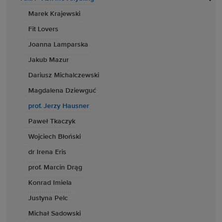
Marek Krajewski
Fit Lovers
Joanna Lamparska
Jakub Mazur
Dariusz Michalczewski
Magdalena Dziewguć
prof. Jerzy Hausner
Paweł Tkaczyk
Wojciech Błoński
dr Irena Eris
prof. Marcin Drąg
Konrad Imiela
Justyna Pelc
Michał Sadowski