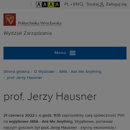
A
A
A
A
PL
•
EN
Szukaj
Zaloguj się
Wydział Zarzą
Wydział Zarządzania
Menu
Strona główna
O Wydziale
AMA - Ask Me Anything
prof. Jerzy Hausner
prof. Jerzy Hausner
21 czerwca 2022 r. o godz. 11.15
zaprosiliśmy całą społeczność PWr
na
wyjątkowe AMA - Ask Me Anything
. Wyjątkowe, ponieważ
naszym gościem był
prof. Jerzy Hausner
- słynny ekonomista i