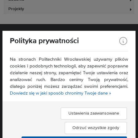
Projekty
Polityka prywatności
Na stronach Politechniki Wrocławskiej używamy plików
cookies i podobnych technologii, aby zapewnić poprawne
działanie naszej strony, zapamiętać Twoje ustawienia oraz
Wydział Zarządzania
analizować ruch. Bardzo cenimy Twoją prywatność,
ul. Łukasiewicza 5
dlatego poniżej możesz zarządzać swoimi preferencjami.
50-371 Wrocław
Dowiedz się w jaki sposób chronimy Twoje dane »
Mapa serwisu »
Deklaracja dostępności »
Ustawienia zaawansowane
Znajdź nas:
Odrzuć wszystkie zgody