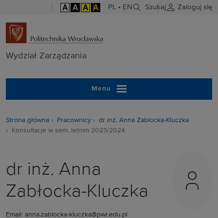
A
A
A
A
PL
•
EN
Szukaj
Zaloguj się
Wydział Zarzą
Wydział Zarządzania
Menu
Strona główna
Pracownicy
dr inż. Anna Zabłocka-Kluczka
Konsultacje w sem. letnim 2023/2024
dr inż. Anna
Zabłocka-Kluczka
Email: anna.zablocka-kluczka@pwr.edu.pl