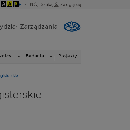
A
A
A
PL
•
EN
Szukaj
Zaloguj się
ydział Zarządzania
DROPDOWN
DROPDOWN
wnicy
Badania
Projekty
agisterskie
gisterskie