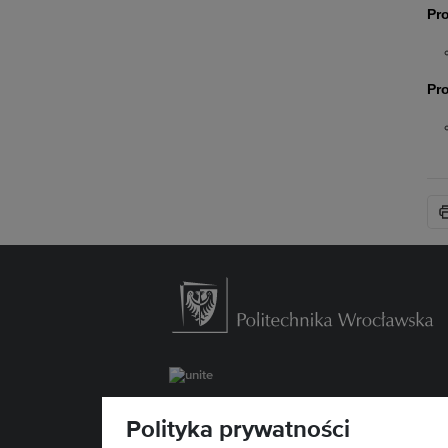
Pro
Pro
Wydział Zarządzania
Polityka prywatności
ul. Łukasiewicza 5