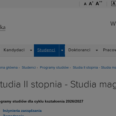
++
+
A
A
A
A
Wydział Zarządzania
W
ROPDOWN
DROPDOWN
DROPDOWN
DROPDOWN
Kandydaci
Studenci
Doktoranci
Praco
ona główna
Studenci
Programy studiów
Studia II stopnia - Studia m
tudia II stopnia - Studia ma
gramy studiów dla cyklu kształcenia 2026/2027
Inżynieria zarządzania