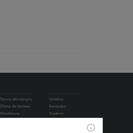
Serwis rekrutacyjny
Uczelnia
Oferta dla biznesu
Kandydaci
Współpraca
Studenci
międzynarodowa
Doktoranci
e-Learning
Absolwenci