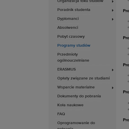
Organizacja toku studiów
Poradnik studenta
Pro
Dyplomanci
Absolwenci
Pobyt czasowy
Pro
Programy studiów
Przedmioty
ogólnouczelniane
Pro
ERASMUS
Opłaty związane ze studiami
Wsparcie materialne
Pro
Dokumenty do pobrania
Koła naukowe
FAQ
Pro
Oprogramowanie do