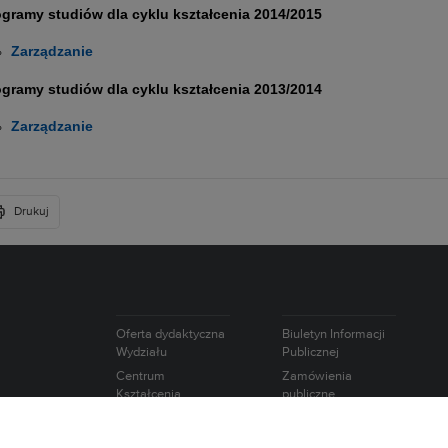
gramy studiów dla cyklu kształcenia 2014/2015
Zarządzanie
gramy studiów dla cyklu kształcenia 2013/2014
Zarządzanie
Drukuj
Oferta dydaktyczna
Biuletyn Informacji
Wydziału
Publicznej
Centrum
Zamówienia
Kształcenia
publiczne
Ustawicznego
Oferty pracy
Studium Języków
Intranet