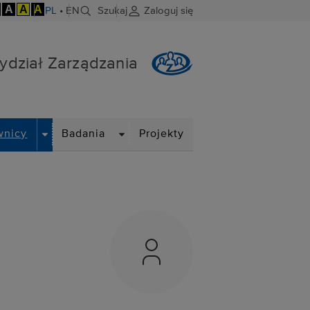
A
A
A
PL
•
EN
Szukaj
Zaloguj się
ydział Zarządzania
DROPDOWN
DROPDOWN
wnicy
Badania
Projekty