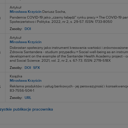
Artykuł
Mirosława Krzyścin
Dariusz Socha,
Pandemia COVID-19 jako „czarny łabędź” rynku pracy = The COVID-19 pand
3
Społeczeństwo i Polityka. 2022, nr 2, s. 29-57. ISSN: 1733-8050
Zasoby:
DOI
Artykuł
Mirosława Krzyścin
Dobrostan społeczny jako instrument kreowania wartości i zrównoważone
Zdrowia Santandera - studium przypadku = Social well-being as an instrum
4
development on the example of the Santander Health Academy project - 
and Social Science. 2021, vol. 2, nr 2, s. 67-73. ISSN: 2719-518X
Zasoby:
DOI
SFX
Książka
Mirosława Krzyścin
Reklama produktów i usług bankowych - jej perswazyjność i konsekwencj
5
83-7556-504-1
Zasoby:
URL
ystkie publikacje pracownika