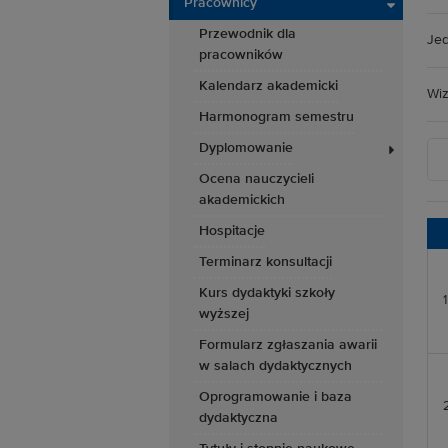
Pracownicy
Przewodnik dla
Jed
pracowników
Kalendarz akademicki
Wiz
Harmonogram semestru
Dyplomowanie
Ocena nauczycieli
akademickich
Hospitacje
Terminarz konsultacji
Kurs dydaktyki szkoły
1
wyższej
Formularz zgłaszania awarii
w salach dydaktycznych
Oprogramowanie i baza
dydaktyczna