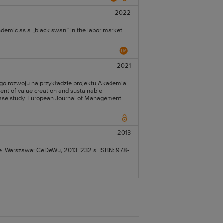
2022
emic as a „black swan” in the labor market.
2021
go rozwoju na przykładzie projektu Akademia
ent of value creation and sustainable
case study. European Journal of Management
2013
e. Warszawa: CeDeWu, 2013. 232 s. ISBN: 978-