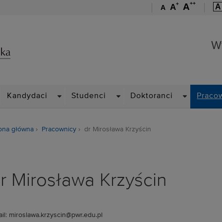
++
+
A
A
A
A
Wydział Zarządzania
W
ROPDOWN
DROPDOWN
DROPDOWN
DROPDOWN
Kandydaci
Studenci
Doktoranci
Praco
ona główna
Pracownicy
dr Mirosława Krzyścin
r Mirosława Krzyścin
il: miroslawa.krzyscin@pwr.edu.pl