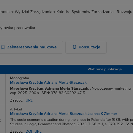
nostka: Wydział Zarządzania » Katedra Systemów Zarządzania i Rozwoju 
ytówka pracownika
Zainteresowania naukowe
Konsultacje
Wybrane publikacje
Monografia
Mirosława Krzyścin
Adriana Merta-Staszczak
Mirosława Krzyścin
, Adriana Merta-Staszczak.
: Nowoczesny marketing 
cop. 2025. 200 s. ISBN: 978-83-66292-47-5
Zasoby:
URL
Artykuł
Mirosława Krzyścin
Adriana Merta-Staszczak
Joanna K Zimmer
The socio-economic situation during the crises in Poland after 1989, with p
2
Studies in Logic, Grammar and Rhetoric. 2023, T. 68, z. 1, s. 379-392. I
Zasoby:
DOI
URL