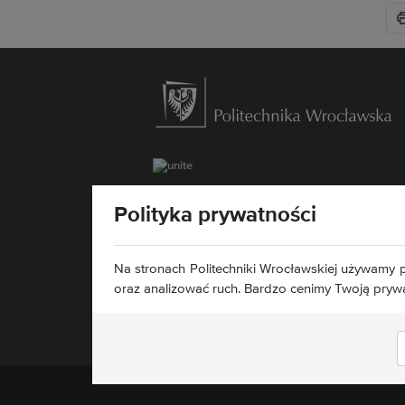
Wydział Zarządzania
Polityka prywatności
ul. Łukasiewicza 5
50-371 Wrocław
Mapa serwisu »
Na stronach Politechniki Wrocławskiej używamy p
Deklaracja dostępności »
oraz analizować ruch. Bardzo cenimy Twoją pryw
Znajdź nas: