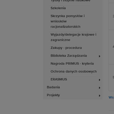
Tytuły i stopnie naukowe
Szkolenia
Skrzynka pomysłów i
wniosków
racjonalizatorskich
Wyjazdy/delegacje krajowe i
zagraniczne
Zakupy - procedura
Biblioteka Zarządzania
Nagroda PRIMUS - kryteria
Ochrona danych osobowych
ERASMUS
Badania
Projekty
Wsz