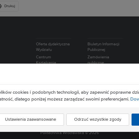
Drukuj
Oferta dydaktyczna
Biuletyn Informacji
Wydziału
Publicznej
Centrum
Zamówienia
Kształcenia
publiczne
Ustawicznego
Oferty pracy
Studium Języków
Intranet
Obcych
Wybory
Studium
lików cookies i podobnych technologii, aby zapewnić poprawne dzia
Europejska Karta
Wychowania
Naukowca
atność, dlatego poniżej możesz zarządzać swoimi preferencjami.
Dowi
Fizycznego i Sportu
Ustawienia zaawansowane
Odrzuć wszystkie zgody
Politechnika Wrocławska ©
2026