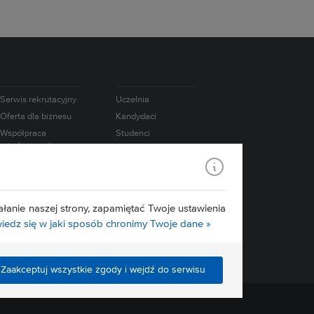
Serwis rekrutacyjny
Uczelnia
Oferta dla biznesu
Kandydaci
Współpraca
Studenci
międzynarodowa
Doktoranci
e-Learning
Absolwenci
USOS
Pracownicy
Mapa serwisu
Badania
łanie naszej strony, zapamiętać Twoje ustawienia
Media
edz się w jaki sposób chronimy Twoje dane »
Zaakceptuj wszystkie zgody i wejdź do serwisu