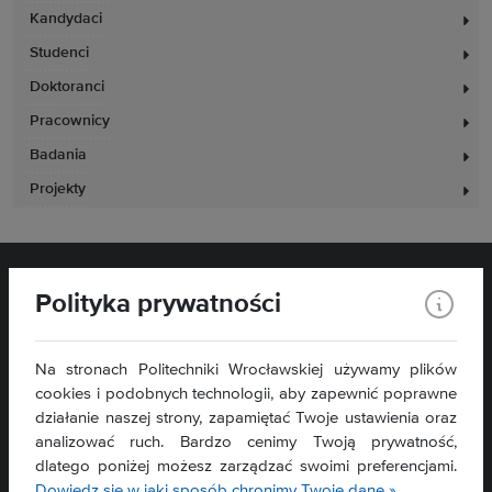
Kandydaci
Studenci
Doktoranci
Pracownicy
Badania
Projekty
Polityka prywatności
Na stronach Politechniki Wrocławskiej używamy plików
cookies i podobnych technologii, aby zapewnić poprawne
działanie naszej strony, zapamiętać Twoje ustawienia oraz
Wydział Zarządzania
analizować ruch. Bardzo cenimy Twoją prywatność,
ul. Łukasiewicza 5
dlatego poniżej możesz zarządzać swoimi preferencjami.
50-371 Wrocław
Dowiedz się w jaki sposób chronimy Twoje dane »