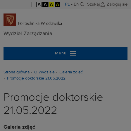
A
A
A
A
PL
•
EN
Szukaj
Zaloguj się
Wydział Zarzą
Wydział Zarządzania
Menu
Strona główna
O Wydziale
Galeria zdjęć
Promocje doktorskie 21.05.2022
Promocje doktorskie
21.05.2022
Galeria zdjęć