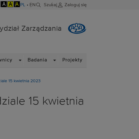
A
A
A
PL
•
EN
Szukaj
Zaloguj się
ydział Zarządzania
DROPDOWN
DROPDOWN
wnicy
Badania
Projekty
iale 15 kwietnia 2023
iale 15 kwietnia