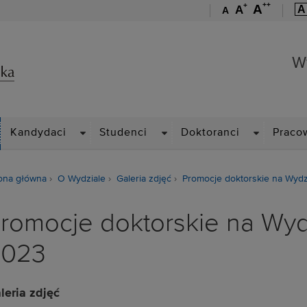
++
+
A
A
A
A
Wydział Zarządzania
W
ROPDOWN
DROPDOWN
DROPDOWN
DROPDOWN
Kandydaci
Studenci
Doktoranci
Praco
ona główna
O Wydziale
Galeria zdjęć
Promocje doktorskie na Wydz
romocje doktorskie na Wydz
2023
leria zdjęć