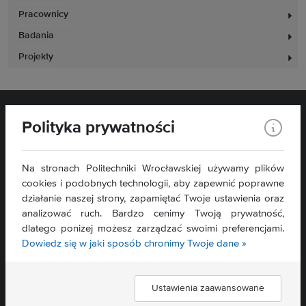
Pracownicy
Badania
Projekty
Polityka prywatności
Na stronach Politechniki Wrocławskiej używamy plików
cookies i podobnych technologii, aby zapewnić poprawne
działanie naszej strony, zapamiętać Twoje ustawienia oraz
Wydział Zarządzania
analizować ruch. Bardzo cenimy Twoją prywatność,
ul. Łukasiewicza 5
dlatego poniżej możesz zarządzać swoimi preferencjami.
50-371 Wrocław
Dowiedz się w jaki sposób chronimy Twoje dane »
Mapa serwisu »
Deklaracja dostępności »
Ustawienia zaawansowane
Znajdź nas: