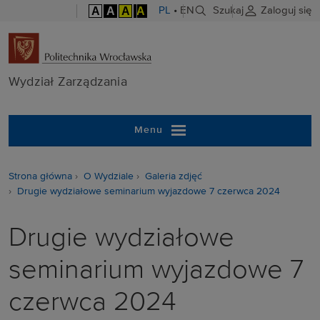
A
A
A
A
PL
•
EN
Szukaj
Zaloguj się
Wydział Zarzą
Wydział Zarządzania
Menu
Strona główna
O Wydziale
Galeria zdjęć
Drugie wydziałowe seminarium wyjazdowe 7 czerwca 2024
Drugie wydziałowe
seminarium wyjazdowe 7
czerwca 2024