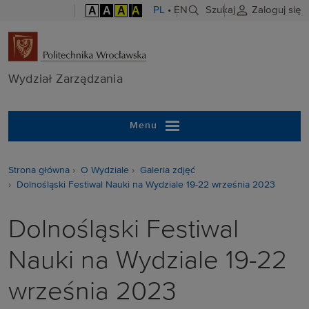
A
A
A
A
PL
•
EN
Szukaj
Zaloguj się
Wydział Zarzą
Wydział Zarządzania
Menu
Strona główna
O Wydziale
Galeria zdjęć
Dolnośląski Festiwal Nauki na Wydziale 19-22 września 2023
Dolnośląski Festiwal
Nauki na Wydziale 19-22
września 2023