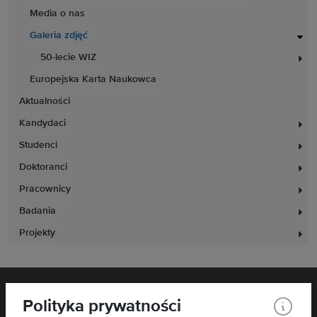
Media o nas
Galeria zdjęć
50-lecie WIZ
Europejska Karta Naukowca
Aktualności
Kandydaci
Studenci
Doktoranci
Pracownicy
Badania
Projekty
Polityka prywatności