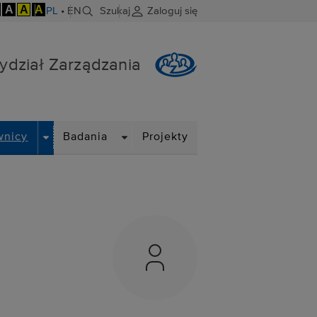
A
A
A
PL
•
EN
Szukaj
Zaloguj się
ydział Zarządzania
DROPDOWN
DROPDOWN
wnicy
Badania
Projekty