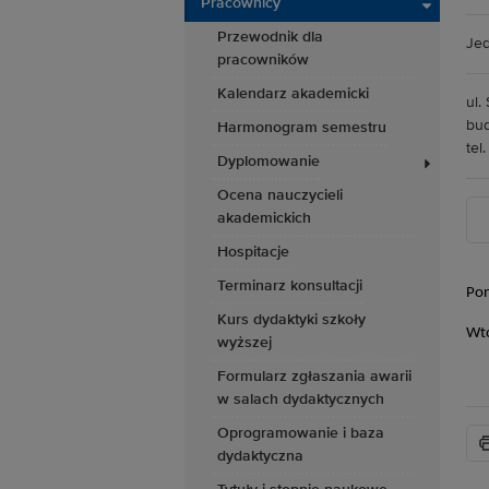
Pracownicy
Przewodnik dla
Jed
pracowników
Kalendarz akademicki
ul.
bud
Harmonogram semestru
tel
Dyplomowanie
Ocena nauczycieli
akademickich
Hospitacje
Terminarz konsultacji
Pon
Kurs dydaktyki szkoły
Wto
wyższej
Formularz zgłaszania awarii
w salach dydaktycznych
Oprogramowanie i baza
dydaktyczna