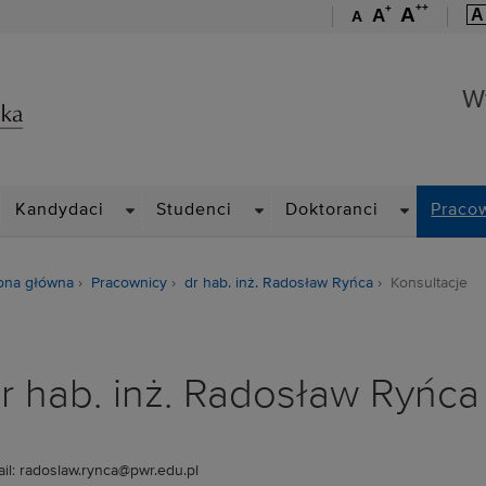
++
+
A
A
A
A
Wydział Zarządzania
W
ROPDOWN
DROPDOWN
DROPDOWN
DROPDOWN
Kandydaci
Studenci
Doktoranci
Praco
ona główna
Pracownicy
dr hab. inż. Radosław Ryńca
Konsultacje
r hab. inż. Radosław Ryńca
il: radoslaw.rynca@pwr.edu.pl