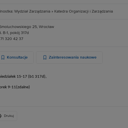
nostka: Wydział Zarządzania » Katedra Organizacji i Zarządzania
 Smoluchowskiego 25
, Wrocław
. B-1, pokój 317d
. 71 320 42 37
Konsultacje
Zainteresowania naukowe
iedziałek 15-17 (b1 317d),
rek 9-11(zdalne)
Drukuj