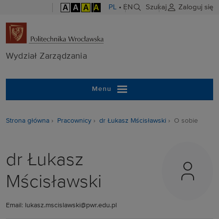
A
A
A
A
PL
•
EN
Szukaj
Zaloguj się
Wydział Zarzą
Wydział Zarządzania
Menu
Strona główna
Pracownicy
dr Łukasz Mścisławski
O sobie
dr Łukasz
Mścisławski
Email: lukasz.mscislawski@pwr.edu.pl