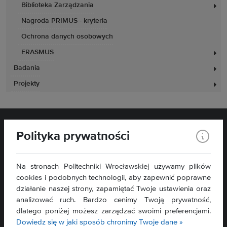
Biblioteka Zarządzania
Nagroda PRIMUS - kryteria
Ochrona danych osobowych
ERASMUS
Badania
Projekty
Polityka prywatności
Na stronach Politechniki Wrocławskiej używamy plików
cookies i podobnych technologii, aby zapewnić poprawne
działanie naszej strony, zapamiętać Twoje ustawienia oraz
Wydział Zarządzania
analizować ruch. Bardzo cenimy Twoją prywatność,
ul. Łukasiewicza 5
dlatego poniżej możesz zarządzać swoimi preferencjami.
50-371 Wrocław
Dowiedz się w jaki sposób chronimy Twoje dane »
Mapa serwisu »